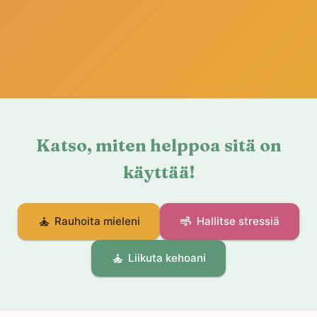
Katso, miten helppoa sitä on
käyttää!
self_improvement
air
Rauhoita mieleni
Hallitse stressiä
self_improvement
Liikuta kehoani