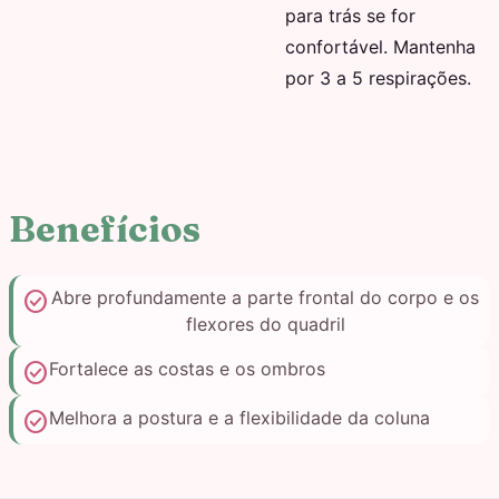
para trás se for
confortável. Mantenha
por 3 a 5 respirações.
Benefícios
check_circle
Abre profundamente a parte frontal do corpo e os
flexores do quadril
check_circle
Fortalece as costas e os ombros
check_circle
Melhora a postura e a flexibilidade da coluna