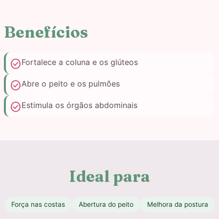
Benefícios
check_circle
Fortalece a coluna e os glúteos
check_circle
Abre o peito e os pulmões
check_circle
Estimula os órgãos abdominais
Ideal para
Força nas costas
Abertura do peito
Melhora da postura