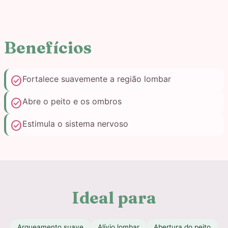
Benefícios
check_circle
Fortalece suavemente a região lombar
check_circle
Abre o peito e os ombros
check_circle
Estimula o sistema nervoso
Ideal para
Arqueamento suave
Alívio lombar
Abertura do peito