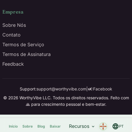
Empresa
Sobre Nós
Contato
Termos de Serviço
Termos de Assinatura
Feedback
campaign
Support:
support@worthyvibe.com
|
Facebook
© 2026 WorthyVibe LLC. Todos os direitos reservados. Feito com
🙏 para crescimento pessoal e bem-estar.
language
Recursos
expand_more
Início
Sobre
Blog
Baixar
PT