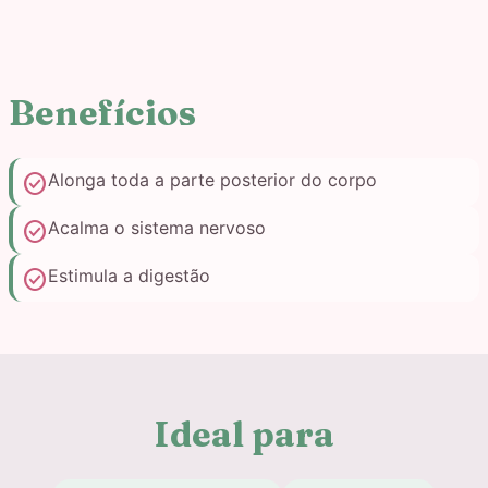
Benefícios
check_circle
Alonga toda a parte posterior do corpo
check_circle
Acalma o sistema nervoso
check_circle
Estimula a digestão
Ideal para