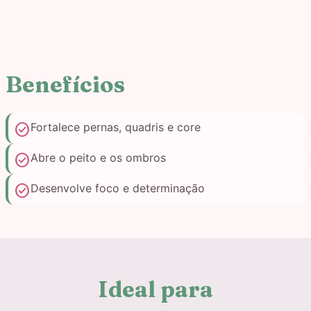
Benefícios
check_circle
Fortalece pernas, quadris e core
check_circle
Abre o peito e os ombros
check_circle
Desenvolve foco e determinação
Ideal para