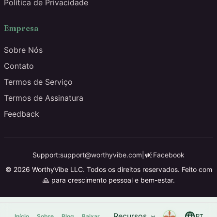
Política de Privacidade
Empresa
Sobre Nós
Contato
Termos de Serviço
Termos de Assinatura
Feedback
campaign
Support:
support@worthyvibe.com
|
Facebook
© 2026 WorthyVibe LLC. Todos os direitos reservados. Feito com
🙏 para crescimento pessoal e bem-estar.
language
Recursos
expand_more
Início
Sobre
Blog
Baixar
PT