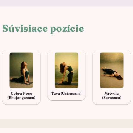
Súvisiace pozície
Cobra Pose
Ťava (Ustrasana)
Mŕtvola
(Bhujangasana)
(Savasana)