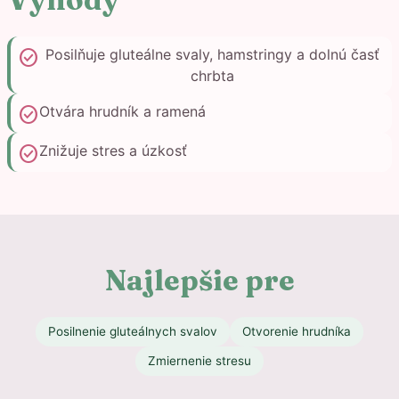
check_circle
Posilňuje gluteálne svaly, hamstringy a dolnú časť
chrbta
check_circle
Otvára hrudník a ramená
check_circle
Znižuje stres a úzkosť
Najlepšie pre
Posilnenie gluteálnych svalov
Otvorenie hrudníka
Zmiernenie stresu