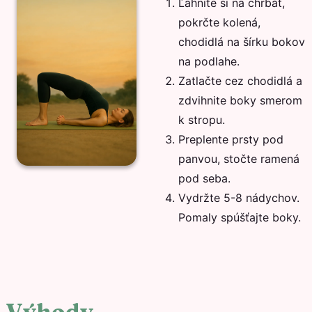
Ľahnite si na chrbát,
pokrčte kolená,
chodidlá na šírku bokov
na podlahe.
Zatlačte cez chodidlá a
zdvihnite boky smerom
k stropu.
Preplente prsty pod
panvou, stočte ramená
pod seba.
Vydržte 5-8 nádychov.
Pomaly spúšťajte boky.
Výhody