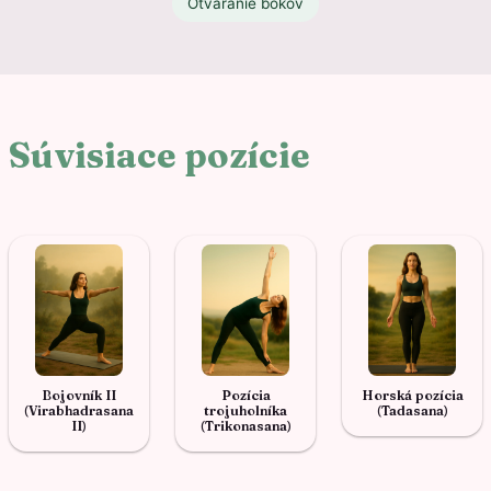
Otváranie bokov
Súvisiace pozície
Bojovník II
Pozícia
Horská pozícia
(Virabhadrasana
trojuholníka
(Tadasana)
II)
(Trikonasana)