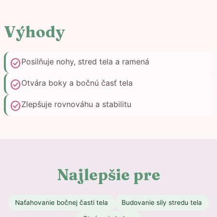
Výhody
check_circle
Posilňuje nohy, stred tela a ramená
check_circle
Otvára boky a bočnú časť tela
check_circle
Zlepšuje rovnováhu a stabilitu
Najlepšie pre
Naťahovanie bočnej časti tela
Budovanie sily stredu tela