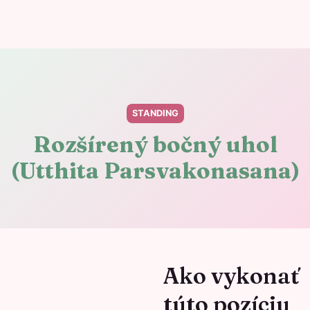
STANDING
Rozšírený bočný uhol
(Utthita Parsvakonasana)
Ako vykonať
túto pozíciu