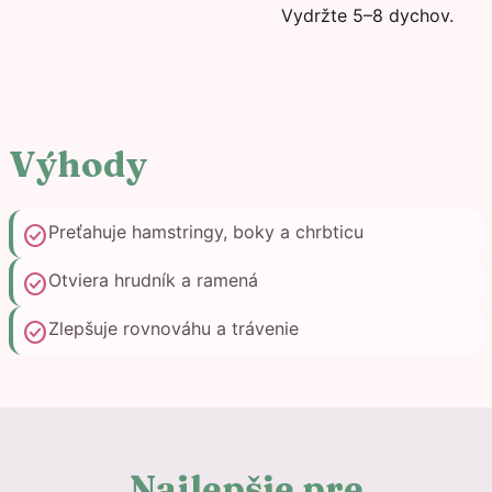
Vydržte 5–8 dychov.
Výhody
check_circle
Preťahuje hamstringy, boky a chrbticu
check_circle
Otviera hrudník a ramená
check_circle
Zlepšuje rovnováhu a trávenie
Najlepšie pre