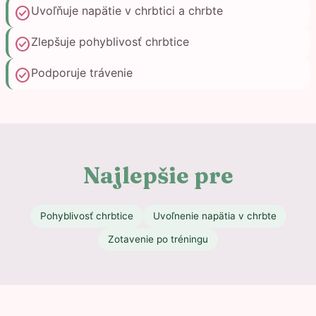
check_circle
Uvoľňuje napätie v chrbtici a chrbte
check_circle
Zlepšuje pohyblivosť chrbtice
check_circle
Podporuje trávenie
Najlepšie pre
Pohyblivosť chrbtice
Uvoľnenie napätia v chrbte
Zotavenie po tréningu