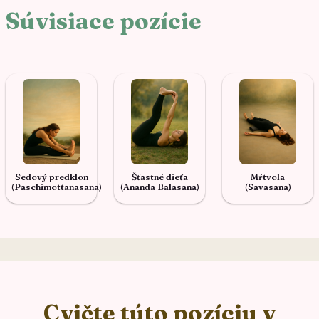
Súvisiace pozície
Sedový predklon
Šťastné dieťa
Mŕtvola
(Paschimottanasana)
(Ananda Balasana)
(Savasana)
Cvičte túto pozíciu v