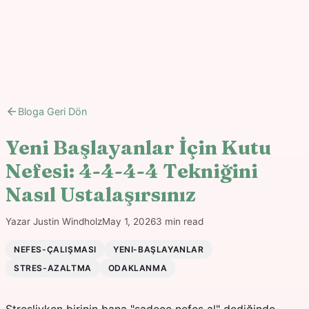
arrow_back
Bloga Geri Dön
Yeni Başlayanlar İçin Kutu
Nefesi: 4-4-4-4 Tekniğini
Nasıl Ustalaşırsınız
Yazar
Justin Windholz
May 1, 2026
3
min read
NEFES-ÇALIŞMASI
YENI-BAŞLAYANLAR
STRES-AZALTMA
ODAKLANMA