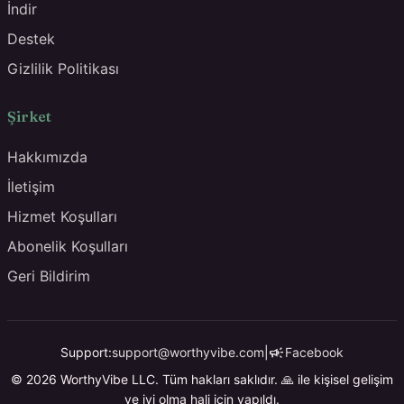
İndir
Destek
Gizlilik Politikası
Şirket
Hakkımızda
İletişim
Hizmet Koşulları
Abonelik Koşulları
Geri Bildirim
campaign
Support:
support@worthyvibe.com
|
Facebook
© 2026 WorthyVibe LLC. Tüm hakları saklıdır. 🙏 ile kişisel gelişim
ve iyi olma hali için yapıldı.