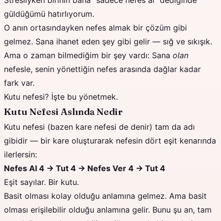
Stresliyken birinin bana "sadece nefes al" dediğinde
güldüğümü hatırlıyorum.
O anın ortasındayken nefes almak bir çözüm gibi
gelmez. Sana ihanet eden şey gibi gelir — sığ ve sıkışık.
Ama o zaman bilmediğim bir şey vardı: Sana
olan
nefesle, senin yönettiğin nefes arasında dağlar kadar
fark var.
Kutu nefesi? İşte bu yönetmek.
Kutu Nefesi Aslında Nedir
Kutu nefesi (bazen kare nefesi de denir) tam da adı
gibidir — bir kare oluşturarak nefesin dört eşit kenarında
ilerlersin:
Nefes Al 4 → Tut 4 → Nefes Ver 4 → Tut 4
Eşit sayılar. Bir kutu.
Basit olması kolay olduğu anlamına gelmez. Ama basit
olması erişilebilir olduğu anlamına gelir. Bunu şu an, tam